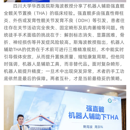
四川大学华西医院斯海波教授分享了机器人辅助强直髋
全髋关节置换（THA）的临床经验。强直髋多由强直性脊柱
炎、外伤或发育性髋关节发育不良（DDH）等引发，患者往
往存在关节活动完全丧失、固定畸形及肌肉萎缩等问题。传
统徒手手术面临的挑战在于：解剖标志消失、显露困难，骨
折、神经损伤等并发症风险较高。斯海波教授指出，机器人
辅助THA的优势在于术前可进行三维精准规划，术中能实时
引导假体安放，从而提升置换质量、缩短康复周期。但他同
时强调，机器人是辅助工具，而非替代品。面对复杂畸形，
机器人能提升精度；一旦术中出现突发异常，术者的手工功
底依然是最后的保障。两者互补，才是当前最稳妥的策略。