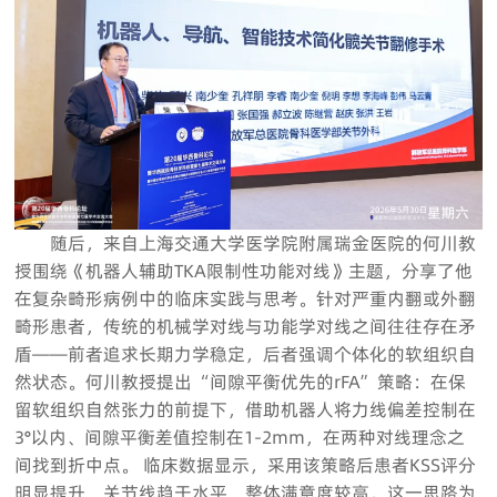
随后，来自上海交通大学医学院附属瑞金医院的何川教
授围绕《机器人辅助TKA限制性功能对线》主题，分享了他
在复杂畸形病例中的临床实践与思考。针对严重内翻或外翻
畸形患者，传统的机械学对线与功能学对线之间往往存在矛
盾——前者追求长期力学稳定，后者强调个体化的软组织自
然状态。何川教授提出“间隙平衡优先的rFA”策略：在保
留软组织自然张力的前提下，借助机器人将力线偏差控制在
3°以内、间隙平衡差值控制在1-2mm，在两种对线理念之
间找到折中点。 临床数据显示，采用该策略后患者KSS评分
明显提升，关节线趋于水平，整体满意度较高。这一思路为