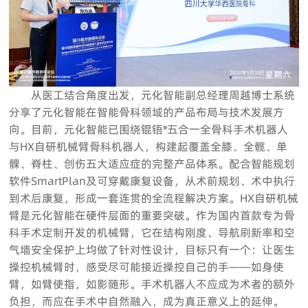
从医工结合角度出发，元化智能副总经理周越博士系统
分享了元化智能在智能骨科领域的产品布局与技术发展方
向。目前，元化智能已围绕锟铻®五合一全骨科手术机器人
与HX自研机械臂骨科机器人，构建起覆盖全膝、全髋、单
髁、脊柱、创伤五大适应症的完整产品体系。配合智能规划
软件SmartPlan及可穿戴康复设备，从术前规划、术中执行
到术后康复，形成一套连贯的全流程解决方案。HX自研机械
臂是元化智能在硬件层面的重要突破。作为国内首款专为骨
科手术定制开发的机械臂，它在结构刚度、导航刷新率和空
气墙安全保护上均做了针对性设计，目标只有一个：让医生
操控机械臂时，感受尽可能接近操控自己的手——如身使
臂，如臂使指，如影随形。手术机器人不应成为术者的额外
负担，而应在手术中自然融入，成为真正意义上的延伸。