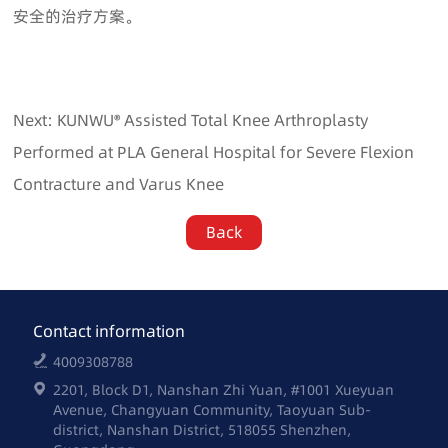
安全的治疗方案。
Next: KUNWU® Assisted Total Knee Arthroplasty
Performed at PLA General Hospital for Severe Flexion
Contracture and Varus Knee
Back
Contact information
4009308788
2201, Block D1, Nanshan Zhi Yuan, #1001 Xueyuan
Avenue, Changyuan Community, Taoyuan Sub-
district, Nanshan District, 518055 Shenzhen,